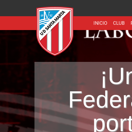
INICIO
CLUB
¡U
Federa
por