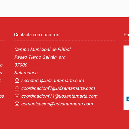
Contacta con nosotros
Pa
Campo Municipal de Fútbol
Alfonso San Casto
Paseo Tierno Galván, s/n
lo
37900
Santa Marta de Tormes
a
Salamanca
s
secretaria@udsantamarta.com
coordinacionf7@udsantamarta.com
os
coordinacionf11@udsantamarta.com
comunicacion@udsantamarta.com