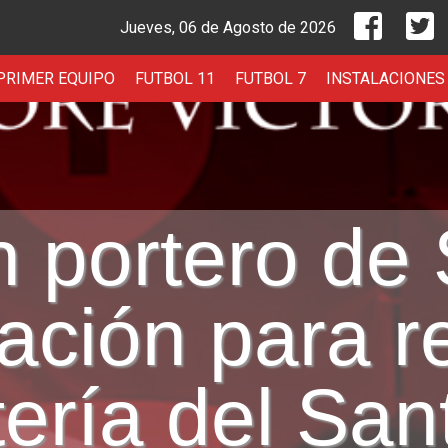
Unión De
U
Jueves, 06 de Agosto de 2026
PRIMER EQUIPO
FUTBOL 11
FUTBOL 7
INSTALACIONES
n portero de
ción para re
tería del San