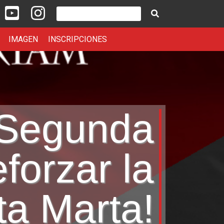
portiva Santa Marta en Facebook
nión Deportiva Santa Marta en Twitter
Unión Deportiva Santa Marta en YouTube
Unión Deportiva Santa Marta en Instagram
Buscar
IMAGEN
INSCRIPCIONES
 Segunda
forzar la
ta Marta!