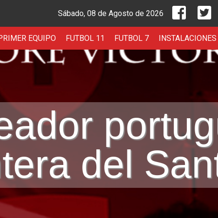
Unión De
U
Sábado, 08 de Agosto de 2026
PRIMER EQUIPO
FUTBOL 11
FUTBOL 7
INSTALACIONES
eador portu
ntera del San