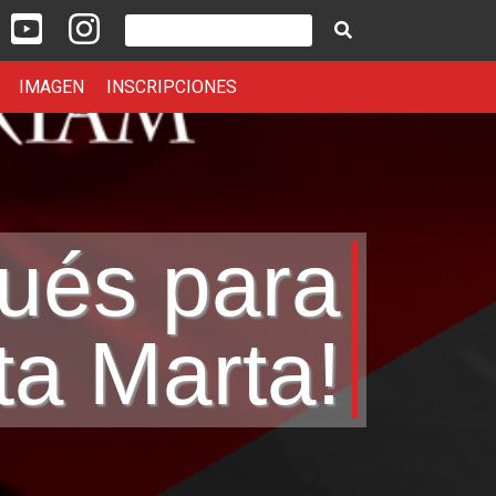
portiva Santa Marta en Facebook
nión Deportiva Santa Marta en Twitter
Unión Deportiva Santa Marta en YouTube
Unión Deportiva Santa Marta en Instagram
Buscar
IMAGEN
INSCRIPCIONES
gués para
ta Marta!