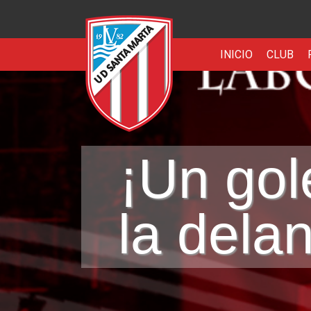
INICIO
CLUB
¡Un gol
la dela