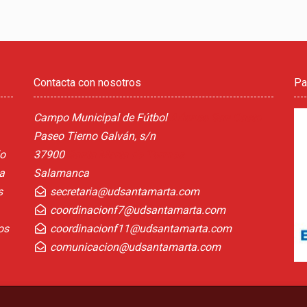
Contacta con nosotros
Pa
Campo Municipal de Fútbol
Alfonso San Casto
Paseo Tierno Galván, s/n
lo
37900
Santa Marta de Tormes
a
Salamanca
s
secretaria@udsantamarta.com
coordinacionf7@udsantamarta.com
os
coordinacionf11@udsantamarta.com
comunicacion@udsantamarta.com