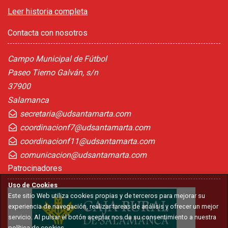
Leer historia completa
Contacta con nosotros
Campo Municipal de Fútbol
Alfonso San Casto
Paseo Tierno Galván, s/n
37900
Santa Marta de Tormes
Salamanca
secretaria@udsantamarta.com
coordinacionf7@udsantamarta.com
coordinacionf11@udsantamarta.com
comunicacion@udsantamarta.com
Patrocinadores
Uso de Cookies
Este sitio Web utiliza cookies propias y de terceros para mejorar su
experiencia de navegación, realizar tareas de análisis y ofrecer un mejor
servicio. Al pulsar el botón aceptar nos da su consentimiento a nuestra
política de cookies.